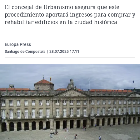
La rosa de los vientos
Caso
Extremadura
Virales
El concejal de Urbanismo asegura que este
procedimiento aportará ingresos para comprar y
Gente viajera
Retornados
Galicia
Televisión
rehabilitar edificios en la ciudad histórica
Como el perro y el gat
Equipo de investigaci
La Rioja
Elecciones
Operación Viuda Negr
Navarra
Europa Press
País Vasco
Santiago de Compostela
|
28.07.2025 17:11