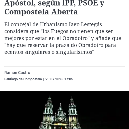
Apóstol, según lPP, PSOE y
La rosa de los vientos
Caso
Extremadura
Virales
Compostela Aberta
Gente viajera
Retornados
Galicia
Televisión
El concejal de Urbanismo Iago Lestegás
Como el perro y el gat
Equipo de investigaci
La Rioja
Elecciones
considera que "los Fuegos no tienen que ser
Operación Viuda Negr
Navarra
mejores por estar en el Obradoiro" y añade que
"hay que reservar la praza do Obradoiro para
País Vasco
ecentos singulares o singularísimos"
Ramón Castro
Santiago de Compostela
|
29.07.2025 17:05