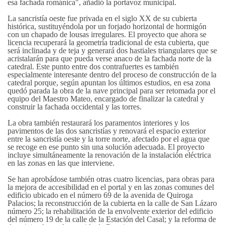
esa fachada románica", añadió la portavoz municipal.
La sancristía oeste fue privada en el siglo XX de su cubierta
histórica, sustituyéndola por un forjado horizontal de hormigón
con un chapado de lousas irregulares. El proyecto que ahora se
licencia recuperará la geometría tradicional de esta cubierta, que
será inclinada y de teja y generará dos hastiales triangulares que se
acristalarán para que pueda verse anaco de la fachada norte de la
catedral. Este punto entre dos contrafuertes es también
especialmente interesante dentro del proceso de construcción de la
catedral porque, según apuntan los últimos estudios, en esa zona
quedó parada la obra de la nave principal para ser retomada por el
equipo del Maestro Mateo, encargado de finalizar la catedral y
construir la fachada occidental y las torres.
La obra también restaurará los paramentos interiores y los
pavimentos de las dos sancristías y renovará el espacio exterior
entre la sancristía oeste y la torre norte, afectado por el agua que
se recoge en ese punto sin una solución adecuada. El proyecto
incluye simultáneamente la renovación de la instalación eléctrica
en las zonas en las que interviene.
Se han aprobádose también otras cuatro licencias, para obras para
la mejora de accesibilidad en el portal y en las zonas comunes del
edificio ubicado en el número 69 de la avenida de Quiroga
Palacios; la reconstrucción de la cubierta en la calle de San Lázaro
número 25; la rehabilitación de la envolvente exterior del edificio
del número 19 de la calle de la Estación del Casal; y la reforma de