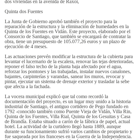
dos viviendas en la avenida de Raxoi,
Quinta dos Fuentes
La Junta de Gobierno aprobó también el proyecto para la
reparación de la estructura y la eliminación de humedades en la
Quinta de los Fuentes en Vidán. Este proyecto, elaborado por el
Consorcio de Santiago, que también se encargará de contratar la
obra, tiene un presupuesto de 105.077,26 euros y un plazo de
ejecución de 4 meses.
Las actuaciones prevén modificar la estructura de la cubierta para
levantar el lucernario de la escalera, renovar las tejas deterioradas,
reponer el falso techo de la planta baja afectado por el agua,
reforzar los pontones y las trabajadas, instalar nuevos canalones,
bajantes, carpinterías y varandas, sanear los muros, revocar y
pintar, ejecutar un sistema de drenaje exterior y trasladar la sebe
que afecta a la fachada.
La vocera municipal explicó que tal como recordó la
documentación del proyecto, es un lugar muy unido a la historia
industrial de Santiago, el antiguo cortidero de Pego fundado en
1792 -conocido también como Puente Vieja de Vidán, Villa Rin,
Quinta de los Fuentes, Villa Rial, Quinta de los Gesuitas y Casa
de Brandía. Estaba situado a carón de la fábrica de papel, actual
hotel. La actividad de la curtidero llegó hasta 1889, aunque
durante su funcionamiento sufrió varios cambios de propietario y
fue saqueada por los franceses en la Guerra de la Independencia.