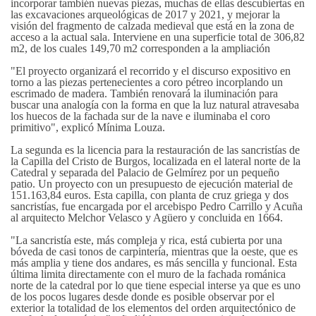
incorporar también nuevas piezas, muchas de ellas descubiertas en
las excavaciones arqueológicas de 2017 y 2021, y mejorar la
visión del fragmento de calzada medieval que está en la zona de
acceso a la actual sala. Interviene en una superficie total de 306,82
m2, de los cuales 149,70 m2 corresponden a la ampliación
"El proyecto organizará el recorrido y el discurso expositivo en
torno a las piezas pertenecientes a coro pétreo incorplando un
escrimado de madera. También renovará la iluminación para
buscar una analogía con la forma en que la luz natural atravesaba
los huecos de la fachada sur de la nave e iluminaba el coro
primitivo", explicó Mínima Louza.
La segunda es la licencia para la restauración de las sancristías de
la Capilla del Cristo de Burgos, localizada en el lateral norte de la
Catedral y separada del Palacio de Gelmírez por un pequeño
patio. Un proyecto con un presupuesto de ejecución material de
151.163,84 euros. Esta capilla, con planta de cruz griega y dos
sancristías, fue encargada por el arcebispo Pedro Carrillo y Acuña
al arquitecto Melchor Velasco y Agüero y concluida en 1664.
"La sancristía este, más compleja y rica, está cubierta por una
bóveda de casi tonos de carpintería, mientras que la oeste, que es
más amplia y tiene dos andares, es más sencilla y funcional. Esta
última limita directamente con el muro de la fachada románica
norte de la catedral por lo que tiene especial interse ya que es uno
de los pocos lugares desde donde es posible observar por el
exterior la totalidad de los elementos del orden arquitectónico de