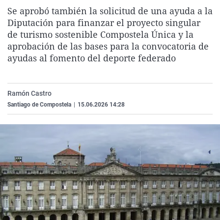
La rosa de los vientos
Caso
Extremadura
Virales
Se aprobó también la solicitud de una ayuda a la
Diputación para finanzar el proyecto singular
Gente viajera
Retornados
Galicia
Televisión
de turismo sostenible Compostela Única y la
Como el perro y el gat
Equipo de investigaci
La Rioja
Elecciones
aprobación de las bases para la convocatoria de
ayudas al fomento del deporte federado
Operación Viuda Negr
Navarra
País Vasco
Ramón Castro
Santiago de Compostela
|
15.06.2026 14:28