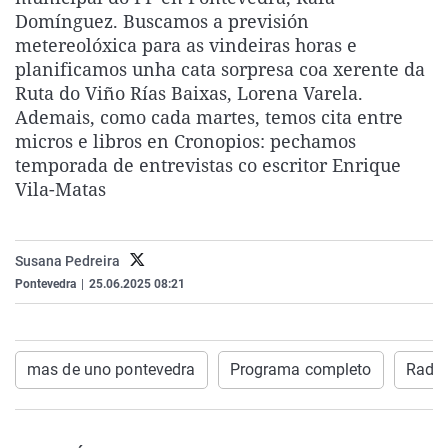
La rosa de los vientos
Caso
Extremadura
Virales
Domínguez. Buscamos a previsión
metereolóxica para as vindeiras horas e
Gente viajera
Retornados
Galicia
Televisión
planificamos unha cata sorpresa coa xerente da
Como el perro y el gat
Equipo de investigaci
La Rioja
Elecciones
Ruta do Viño Rías Baixas, Lorena Varela.
Ademais, como cada martes, temos cita entre
Operación Viuda Negr
Navarra
micros e libros en Cronopios: pechamos
País Vasco
temporada de entrevistas co escritor Enrique
Vila-Matas
Susana Pedreira
Pontevedra
|
25.06.2025 08:21
mas de uno pontevedra
Programa completo
Radio