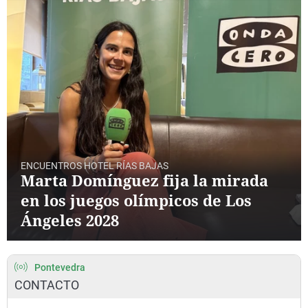
La rosa de los vientos
Caso
Extremadura
Virales
Gente viajera
Retornados
Galicia
Televisión
Como el perro y el ga
Equipo de investigaci
La Rioja
Elecciones
Operación Viuda Neg
Navarra
País Vasco
ENCUENTROS HOTEL RÍAS BAJAS
Marta Domínguez fija la mirada
en los juegos olímpicos de Los
Ángeles 2028
Pontevedra
CONTACTO