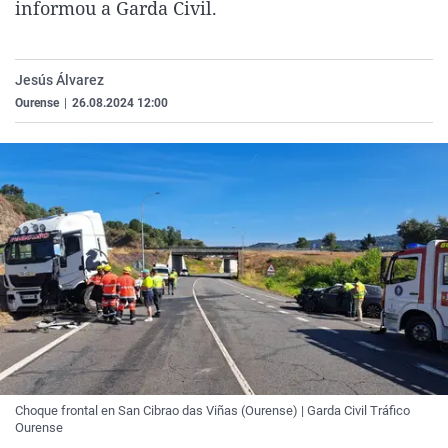
informou a Garda Civil.
La rosa de los vientos
Caso
Extremadura
Virales
Gente viajera
Retornados
Galicia
Televisión
Jesús Álvarez
Como el perro y el gat
Equipo de investigaci
La Rioja
Elecciones
Ourense
|
26.08.2024 12:00
Operación Viuda Negr
Navarra
País Vasco
Choque frontal en San Cibrao das Viñas (Ourense) | Garda Civil Tráfico
Ourense