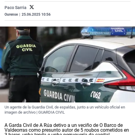
La rosa de los vientos
Caso
Extremadura
Virales
Paco Sarria
Ourense
|
25.06.2025 10:56
Gente viajera
Retornados
Galicia
Televisión
Como el perro y el gat
Equipo de investigaci
La Rioja
Elecciones
Operación Viuda Negr
Navarra
País Vasco
Un agente de la Guardia Civil, de espaldas, junto a un vehículo oficial en
imagen de archivo | GUARDIA CIVIL
A Garda Civil de A Rúa detivo a un veciño de O Barco de
Valdeorras como presunto autor de 5 roubos cometidos en
3 bares, unha tenda e unha perruquería da capital