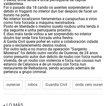
valdeorresa.
Foi o pasado día 18 cando os axentes sorprenderon ó
detido in fraganti no interior dun bar despois de facer un
burato na porta.
No interior localizaron ferramentas e carapuchas e viron
como fora forzada a máquina rexistradora.
Posto en liberdade o mesmo suxeto roubou unha tenda ó
día seguinte e unha perruquería próxima.
E días máis tarde voltou a ser sorprendido no interior
doutro bar onde fora forzada unha fiestra.
A Garda Civil quere poñer en valor a colaboración cidadá
para o esclarecemento destos roubos.
Por outro lado e no marco da operación “Sargento
Moreiras” foi detido outro veciño de Ourense, de 24 anos
como presunto autor dun delicto de roubo con forza nunha
vivenda, de un roubo con violencia e forza nas cousas nun
estanco de Celanova e de un roubo con forza nun
restaurante de Reibadavia, sendo acusado ademáis de
pertenza a grupo criminal.
ourense
robos
Guardia Civil
onda cero ourens
LO MÁS