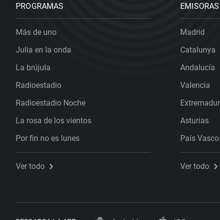
PROGRAMAS
EMISORAS
Más de uno
Madrid
Julia en la onda
Catalunya
La brújula
Andalucía
Radioestadio
Valencia
Radioestadio Noche
Extremadu
La rosa de los vientos
Asturias
Por fin no es lunes
País Vasco
Ver todo
Ver todo