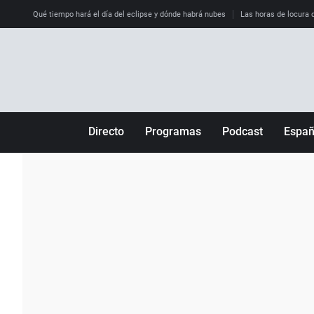
Qué tiempo hará el día del eclipse y dónde habrá nubes
Las horas de locura qu
Directo
Programas
Podcast
Espa
Más de uno
Los Perseguidos
Andalucía
Por fin
Malas decisiones
Aragón
Julia en la onda
Expedientes del más allá
Baleares
La brújula
El viaje del Guernica
Cantabria
Radioestadio
Invisibles
Cataluña
Radioestadio noche
Prohibido morirse
Comunidad de M
El colegio invisible
Esto no ha pasado
Comunitat Vale