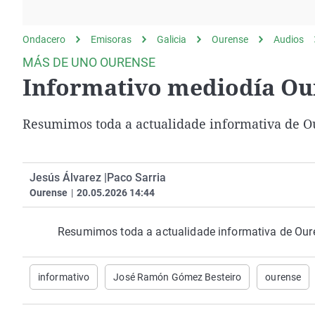
La rosa de los vientos
Caso
Extremadura
Gente viajera
Retornados
Galicia
Ondacero
Emisoras
Galicia
Ourense
Audios
Como el perro y el
Equipo de investigación
La Rioja
MÁS DE UNO OURENSE
gato
Informativo mediodía Our
Operación Viuda
Navarra
Negra
País Vasco
Resumimos toda a actualidade informativa de Ou
Jesús Álvarez |
Paco Sarria
Ourense
|
20.05.2026 14:44
Resumimos toda a actualidade informativa de Oure
informativo
José Ramón Gómez Besteiro
ourense