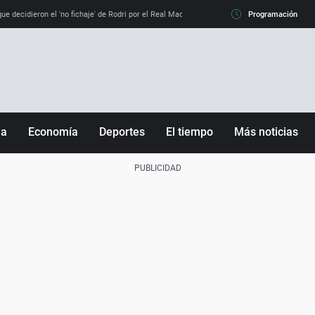
e decidieron el 'no fichaje' de Rodri por el Real Madrid y su 'sí' al Barça
Programación
La llamada de
ña
Economía
Deportes
El tiempo
Más noticias
Fútbol
Sociedad
Baloncesto
Mundo
Tenis
Salud
Motor
Cultura
Ciencia y Tecnología
adrid
Gastronomía
nciana
Medio ambiente