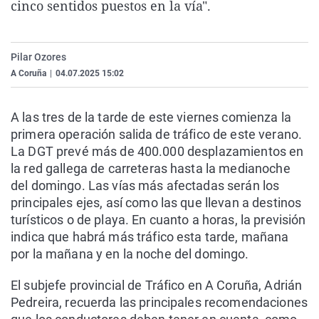
cinco sentidos puestos en la vía".
La rosa de los vientos
Caso
Extremadura
Virales
Gente viajera
Retornados
Galicia
Televisión
Pilar Ozores
Como el perro y el gat
Equipo de investigaci
La Rioja
Elecciones
A Coruña
|
04.07.2025 15:02
Operación Viuda Negr
Navarra
País Vasco
A las tres de la tarde de este viernes comienza la
primera operación salida de tráfico de este verano.
La DGT prevé más de 400.000 desplazamientos en
la red gallega de carreteras hasta la medianoche
del domingo. Las vías más afectadas serán los
principales ejes, así como las que llevan a destinos
turísticos o de playa. En cuanto a horas, la previsión
indica que habrá más tráfico esta tarde, mañana
por la mañana y en la noche del domingo.
El subjefe provincial de Tráfico en A Coruña, Adrián
Pedreira, recuerda las principales recomendaciones