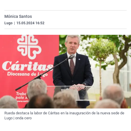
La rosa de los vientos
Caso
Extremadura
Virales
Gente viajera
Retornados
Galicia
Televisión
Mónica Santos
Lugo
|
15.05.2024 16:52
Como el perro y el gat
Equipo de investigaci
La Rioja
Elecciones
Operación Viuda Negr
Navarra
País Vasco
Rueda destaca la labor de Cáritas en la inauguración de la nueva sede de
Lugo | onda cero