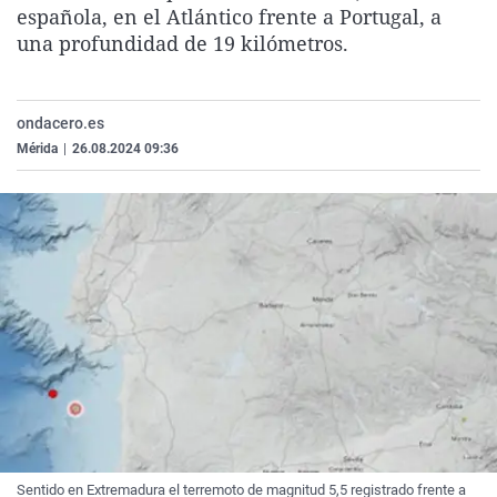
española, en el Atlántico frente a Portugal, a
La rosa de los vientos
Caso
Extremadura
Virales
una profundidad de 19 kilómetros.
Gente viajera
Retornados
Galicia
Televisión
Como el perro y el gat
Equipo de investigaci
La Rioja
Elecciones
ondacero.es
Operación Viuda Negr
Navarra
Mérida
|
26.08.2024 09:36
País Vasco
Sentido en Extremadura el terremoto de magnitud 5,5 registrado frente a