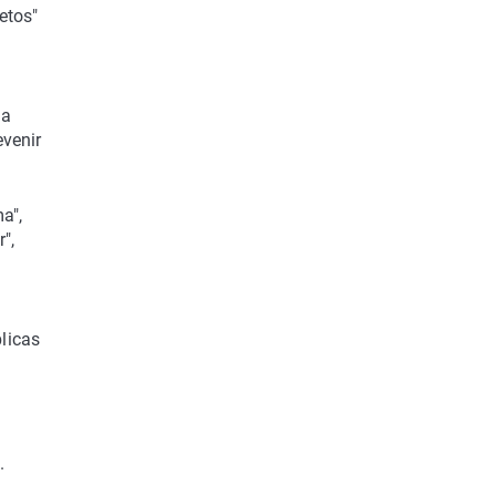
etos"
la
evenir
a",
",
licas
.