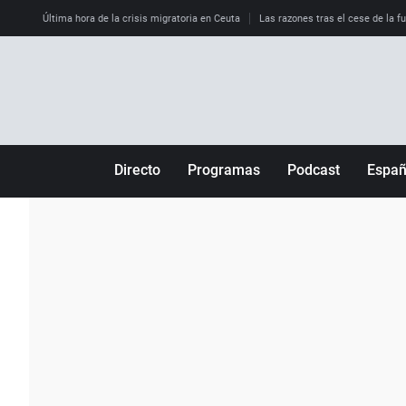
Última hora de la crisis migratoria en Ceuta
Las razones tras el cese de la f
Directo
Programas
Podcast
Espa
Más de uno
Los Perseguidos
Andalucía
Por fin
Malas decisiones
Aragón
Julia en la onda
Expedientes del más allá
Baleares
La brújula
El viaje del Guernica
Cantabria
Radioestadio
Invisibles
Cataluña
Radioestadio noche
Prohibido morirse
Comunidad de M
El colegio invisible
Esto no ha pasado
Comunitat Vale