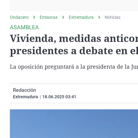
La rosa de los vientos
Caso
Extremadura
Gente viajera
Retornados
Galicia
Ondacero
Emisoras
Extremadura
Noticias
Como el perro y el
Equipo de investigación
La Rioja
ASAMBLEA
gato
Vivienda, medidas anticor
Operación Viuda
Navarra
Negra
País Vasco
presidentes a debate en e
La oposición preguntará a la presidenta de la Ju
Redacción
Extremadura
|
18.06.2025 03:41