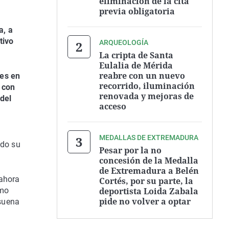
eliminación de la cita
previa obligatoria
a, a
tivo
ARQUEOLOGÍA
La cripta de Santa
Eulalia de Mérida
reabre con un nuevo
ces en
recorrido, iluminación
 con
renovada y mejoras de
 del
acceso
MEDALLAS DE EXTREMADURA
ado su
Pesar por la no
concesión de la Medalla
de Extremadura a Belén
 ahora
Cortés, por su parte, la
deportista Loida Zabala
omo
pide no volver a optar
 suena