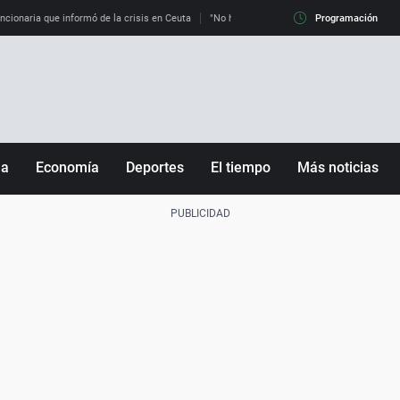
uncionaria que informó de la crisis en Ceuta
"No hay mafias, que no nos engañen": exper
Programación
ña
Economía
Deportes
El tiempo
Más noticias
Fútbol
Sociedad
Baloncesto
Mundo
Tenis
Salud
Motor
Cultura
Ciencia y Tecnología
adrid
Gastronomía
nciana
Medio ambiente