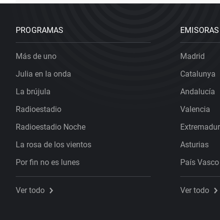
PROGRAMAS
EMISORAS
Más de uno
Madrid
Julia en la onda
Catalunya
La brújula
Andalucía
Radioestadio
Valencia
Radioestadio Noche
Extremadu
La rosa de los vientos
Asturias
Por fin no es lunes
País Vasco
Ver todo
Ver todo