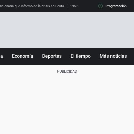
uncionaria que informó de la crisis en Ceuta
"No hay mafias, que no nos engañen": exper
Programación
ña
Economía
Deportes
El tiempo
Más noticias
Fútbol
Sociedad
Baloncesto
Mundo
Tenis
Salud
Motor
Cultura
Ciencia y Tecnología
adrid
Gastronomía
nciana
Medio ambiente