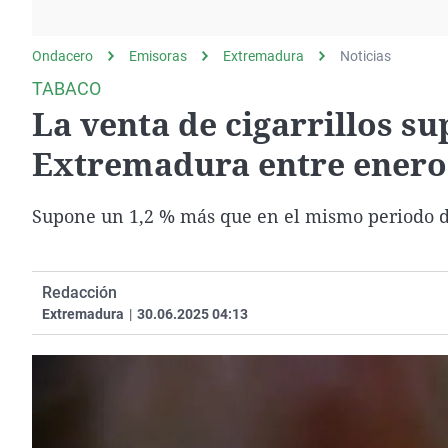
La rosa de los vientos
Caso
Extremadura
Gente viajera
Retornados
Galicia
Ondacero
Emisoras
Extremadura
Noticias
Como el perro y el
Equipo de investigación
La Rioja
TABACO
gato
La venta de cigarrillos s
Operación Viuda
Navarra
Negra
País Vasco
Extremadura entre enero 
Supone un 1,2 % más que en el mismo periodo d
Redacción
Extremadura
|
30.06.2025 04:13