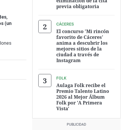
eliminación de la cita
previa obligatoria
des,
os (un
CÁCERES
El concurso 'Mi rincón
favorito de Cáceres'
anima a descubrir los
llones
mejores sitios de la
ciudad a través de
Instagram
FOLK
Aulaga Folk recibe el
Premio Talento Latino
2026 al Mejor Álbum
Folk por 'A Primera
Vista'