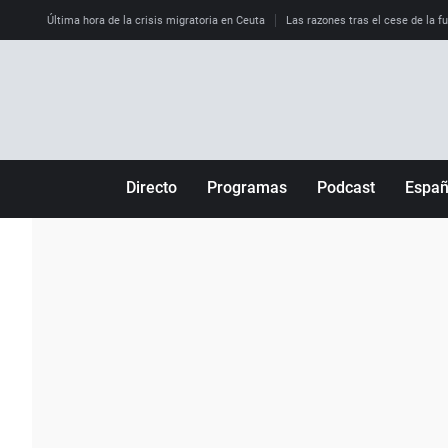
Última hora de la crisis migratoria en Ceuta
Las razones tras el cese de la f
Directo
Programas
Podcast
Espa
Más de uno
Los Perseguidos
Andalucía
Por fin
Malas decisiones
Aragón
Julia en la onda
Expedientes del más allá
Baleares
La brújula
El viaje del Guernica
Cantabria
Radioestadio
Invisibles
Cataluña
Radioestadio noche
Prohibido morirse
Comunidad de M
El colegio invisible
Esto no ha pasado
Comunitat Vale