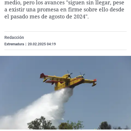
medio, pero los avances "siguen sin llegar, pese
La rosa de los vientos
Caso
Extremadura
Virales
a existir una promesa en firme sobre ello desde
Gente viajera
Retornados
Galicia
Televisión
el pasado mes de agosto de 2024".
Como el perro y el gat
Equipo de investigaci
La Rioja
Elecciones
Operación Viuda Negr
Navarra
Redacción
Extremadura
|
20.02.2025 04:19
País Vasco