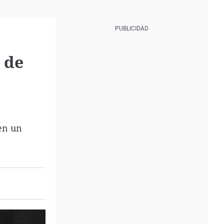
 de
en un