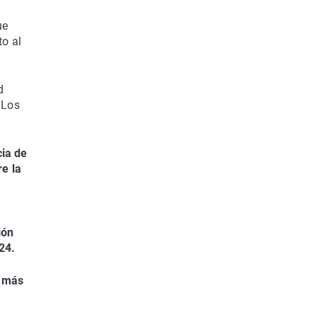
ue
to al
d
 Los
cia de
re la
ión
24.
a más