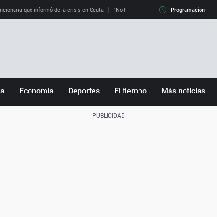
uncionaria que informó de la crisis en Ceuta
"No hay mafias, que no nos engañen": exper
Programación
ña
Economía
Deportes
El tiempo
Más noticias
Fútbol
Sociedad
Baloncesto
Mundo
Tenis
Salud
Motor
Cultura
Ciencia y Tecnología
adrid
Gastronomía
nciana
Medio ambiente