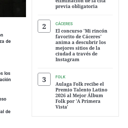
eliminación de la cita
previa obligatoria
CÁCERES
El concurso 'Mi rincón
ón
favorito de Cáceres'
aza de
anima a descubrir los
mejores sitios de la
ciudad a través de
Instagram
s los
FOLK
tación
Aulaga Folk recibe el
Premio Talento Latino
2026 al Mejor Álbum
eso
Folk por 'A Primera
Vista'
al de