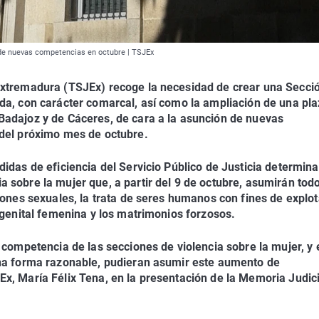
n de nuevas competencias en octubre | TSJEx
 Extremadura (TSJEx) recoge la necesidad de crear una Secci
ida, con carácter comarcal, así como la ampliación de una pl
Badajoz y de Cáceres, de cara a la asunción de nuevas
 del próximo mes de octubre.
didas de eficiencia del Servicio Público de Justicia determina
 sobre la mujer que, a partir del 9 de octubre, asumirán todo
siones sexuales, la trata de seres humanos con fines de explo
n genital femenina y los matrimonios forzosos.
r competencia de las secciones de violencia sobre la mujer, y 
una forma razonable, pudieran asumir este aumento de
x, María Félix Tena, en la presentación de la Memoria Judici