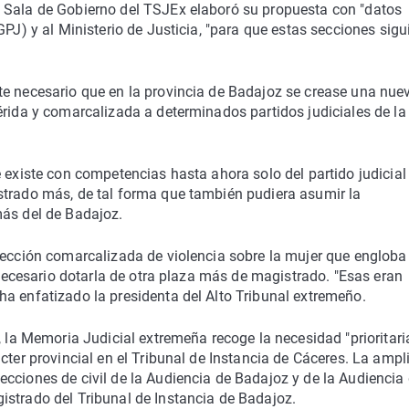
 Sala de Gobierno del TSJEx elaboró su propuesta con "datos
GPJ) y al Ministerio de Justicia, "para que estas secciones sigu
te necesario que en la provincia de Badajoz se crease una nue
érida y comarcalizada a determinados partidos judiciales de la
 existe con competencias hasta ahora solo del partido judicial
strado más, de tal forma que también pudiera asumir la
más del de Badajoz.
sección comarcalizada de violencia sobre la mujer que engloba
a necesario dotarla de otra plaza más de magistrado. "Esas eran
a enfatizado la presidenta del Alto Tribunal extremeño.
, la Memoria Judicial extremeña recoge la necesidad "prioritari
cter provincial en el Tribunal de Instancia de Cáceres. La ampl
cciones de civil de la Audiencia de Badajoz y de la Audiencia
istrado del Tribunal de Instancia de Badajoz.