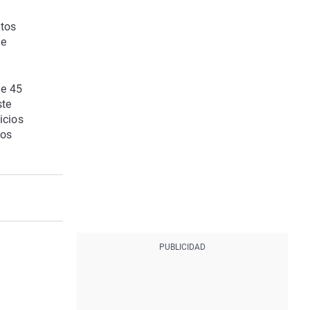
ntos
ue
de 45
ste
icios
ios