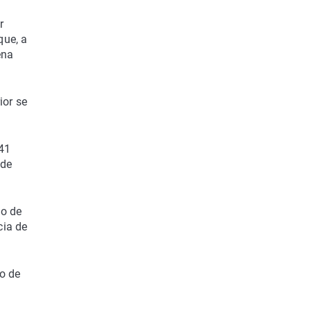
r
que, a
ena
ior se
41
 de
do de
cia de
o de