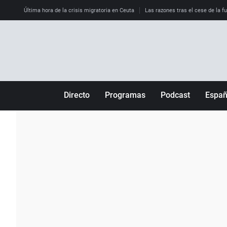
Última hora de la crisis migratoria en Ceuta
Las razones tras el cese de la f
Directo
Programas
Podcast
Espa
Más de uno
Los Perseguidos
Andalucía
Por fin
Malas decisiones
Aragón
Julia en la onda
Expedientes del más allá
Baleares
La brújula
El viaje del Guernica
Cantabria
Radioestadio
Invisibles
Cataluña
Radioestadio noche
Prohibido morirse
Comunidad de M
El colegio invisible
Esto no ha pasado
Comunitat Vale