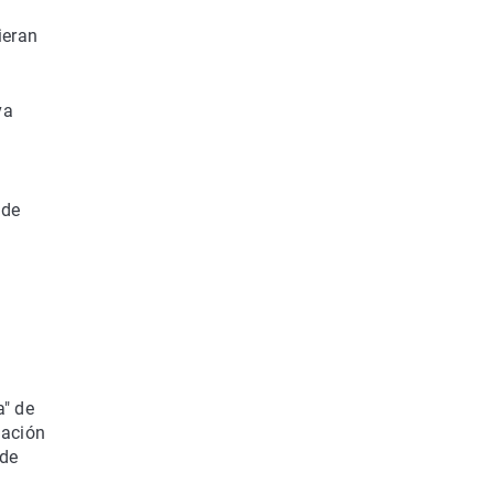
ieran
va
 de
a" de
iación
 de