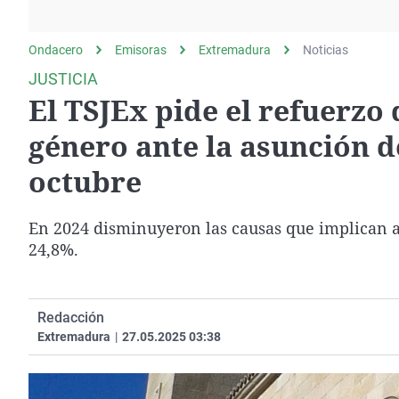
La rosa de los vientos
Caso
Extremadura
Gente viajera
Retornados
Galicia
Ondacero
Emisoras
Extremadura
Noticias
Como el perro y el
Equipo de investigación
La Rioja
JUSTICIA
gato
El TSJEx pide el refuerzo 
Operación Viuda
Navarra
Negra
País Vasco
género ante la asunción 
octubre
En 2024 disminuyeron las causas que implican a
24,8%.
Redacción
Extremadura
|
27.05.2025 03:38