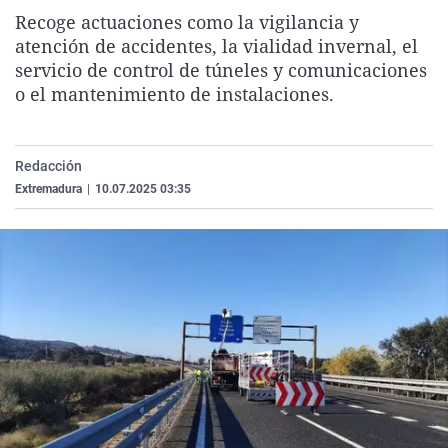
La rosa de los vientos
Caso
Extremadura
Virales
Recoge actuaciones como la vigilancia y
atención de accidentes, la vialidad invernal, el
Gente viajera
Retornados
Galicia
Televisión
servicio de control de túneles y comunicaciones
Como el perro y el gat
Equipo de investigaci
La Rioja
Elecciones
o el mantenimiento de instalaciones.
Operación Viuda Negr
Navarra
País Vasco
Redacción
Extremadura
|
10.07.2025 03:35