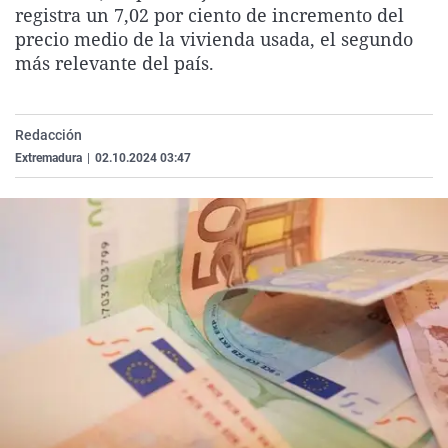
registra un 7,02 por ciento de incremento del
La rosa de los vientos
Caso
Extremadura
Virales
precio medio de la vivienda usada, el segundo
Gente viajera
Retornados
Galicia
Televisión
más relevante del país.
Como el perro y el gat
Equipo de investigaci
La Rioja
Elecciones
Operación Viuda Negr
Navarra
Redacción
País Vasco
Extremadura
|
02.10.2024 03:47