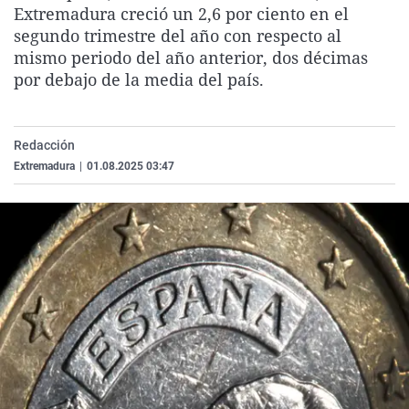
Extremadura creció un 2,6 por ciento en el
La rosa de los vientos
Caso
Extremadura
Virales
segundo trimestre del año con respecto al
Gente viajera
Retornados
Galicia
Televisión
mismo periodo del año anterior, dos décimas
por debajo de la media del país.
Como el perro y el gat
Equipo de investigaci
La Rioja
Elecciones
Operación Viuda Negr
Navarra
País Vasco
Redacción
Extremadura
|
01.08.2025 03:47