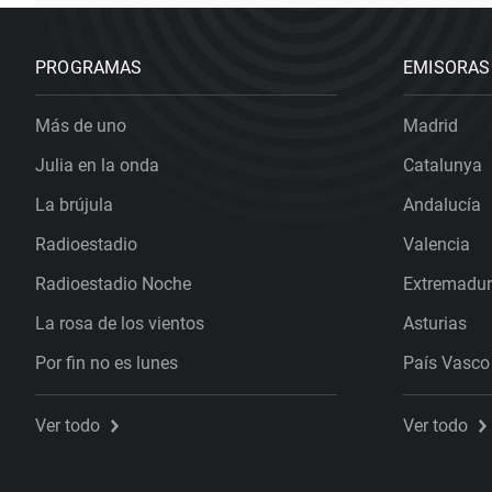
PROGRAMAS
EMISORAS
Más de uno
Madrid
Julia en la onda
Catalunya
La brújula
Andalucía
Radioestadio
Valencia
Radioestadio Noche
Extremadu
La rosa de los vientos
Asturias
Por fin no es lunes
País Vasco
Ver todo
Ver todo