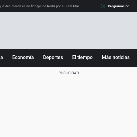
e decidieron el 'no fichaje' de Rodri por el Real Madrid y su 'sí' al Barça
Programación
La llamada de
ña
Economía
Deportes
El tiempo
Más noticias
Fútbol
Sociedad
Baloncesto
Mundo
Tenis
Salud
Motor
Cultura
Ciencia y Tecnología
adrid
Gastronomía
nciana
Medio ambiente