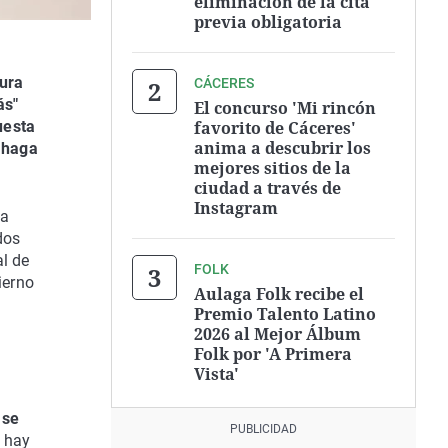
eliminación de la cita
previa obligatoria
dura
CÁCERES
ás"
El concurso 'Mi rincón
favorito de Cáceres'
uesta
anima a descubrir los
e haga
mejores sitios de la
ciudad a través de
Instagram
ta
dos
al de
FOLK
ierno
Aulaga Folk recibe el
Premio Talento Latino
2026 al Mejor Álbum
Folk por 'A Primera
Vista'
 se
 hay