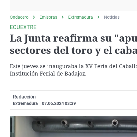
La rosa de los vientos
Caso
Extremadura
Gente viajera
Retornados
Galicia
Ondacero
Emisoras
Extremadura
Noticias
Como el perro y el
Equipo de investigación
La Rioja
ECUEXTRE
gato
La Junta reafirma su "apu
Operación Viuda
Navarra
Negra
País Vasco
sectores del toro y el caba
Este jueves se inauguraba la XV Feria del Caballo
Institución Ferial de Badajoz.
Redacción
Extremadura
|
07.06.2024 03:39