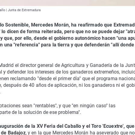
ballo | Junta de Extremadura
ollo Sostenible, Mercedes Morán, ha reafirmado que Extrema
 lo dicen de forma reiterada, pero que no se puede dejar "atr
 y que, por ello, desde el gobierno autonómico hacen "una ap
on una "referencia" para la tierra y que defenderán "allí dond
drid el director general de Agricultura y Ganadería de la Jun
 y defender los intereses de los ganaderos extremeños, inclui
vienen reclamando "desde el primer día" que el programa nacion
ue, después de 40 años de aplicación, ni los ganaderos ni el gob
.
lotaciones sean "rentables", y que "en ningún caso" las
parte de la solución de ese problema".
auguración de la XV Feria del Caballo y el Toro 'Ecuextre', que
l de Badajoz
, y en la que Mercedes Morán ha aseverado que no