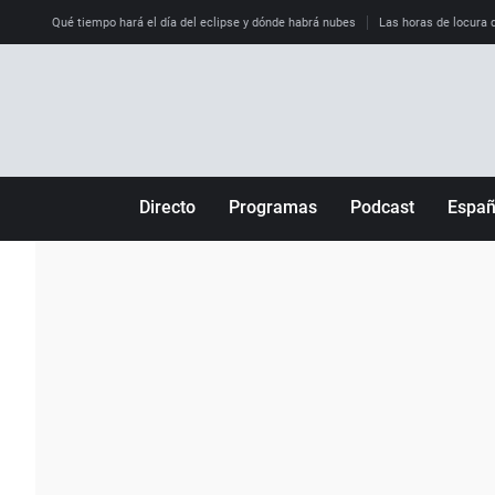
Qué tiempo hará el día del eclipse y dónde habrá nubes
Las horas de locura qu
Directo
Programas
Podcast
Espa
Más de uno
Los Perseguidos
Andalucía
Por fin
Malas decisiones
Aragón
Julia en la onda
Expedientes del más allá
Baleares
La brújula
El viaje del Guernica
Cantabria
Radioestadio
Invisibles
Cataluña
Radioestadio noche
Prohibido morirse
Comunidad de M
El colegio invisible
Esto no ha pasado
Comunitat Vale