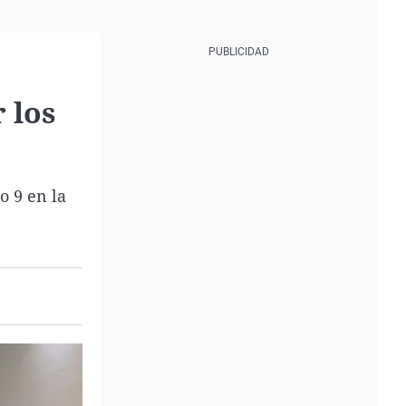
 los
o 9 en la