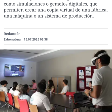
como simulaciones o gemelos digitales, que
La rosa de los vientos
Caso
Extremadura
Virales
permiten crear una copia virtual de una fábrica,
Gente viajera
Retornados
Galicia
Televisión
una máquina o un sistema de producción.
Como el perro y el gat
Equipo de investigaci
La Rioja
Elecciones
Operación Viuda Negr
Navarra
Redacción
País Vasco
Extremadura
|
15.07.2025 03:38