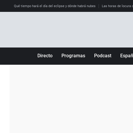
Qué tiempo hará el día del eclipse y dónde habrá nubes
Las horas de locura qu
Directo
Programas
Podcast
Espa
Más de uno
Los Perseguidos
Andalucía
Por fin
Malas decisiones
Aragón
Julia en la onda
Expedientes del más allá
Baleares
La brújula
El viaje del Guernica
Cantabria
Radioestadio
Invisibles
Cataluña
Radioestadio noche
Prohibido morirse
Comunidad de M
El colegio invisible
Esto no ha pasado
Comunitat Vale