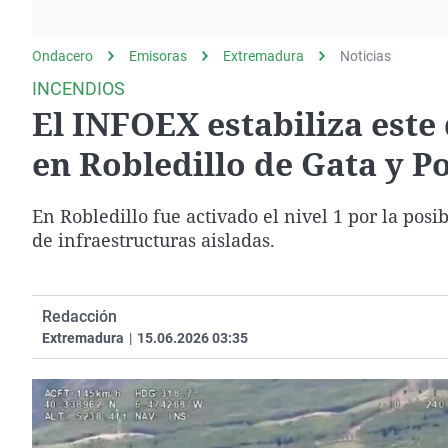
La rosa de los vientos
Caso
Extremadura
Gente viajera
Retornados
Galicia
Ondacero
Emisoras
Extremadura
Noticias
Como el perro y el
Equipo de investigación
La Rioja
INCENDIOS
gato
El INFOEX estabiliza este
Operación Viuda
Navarra
Negra
País Vasco
en Robledillo de Gata y P
En Robledillo fue activado el nivel 1 por la posi
de infraestructuras aisladas.
Redacción
Extremadura
|
15.06.2026 03:35