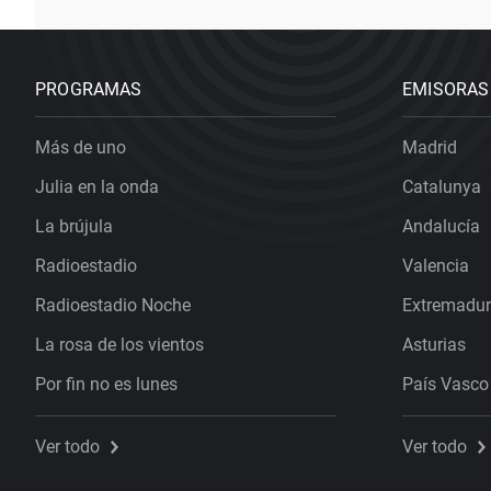
PROGRAMAS
EMISORAS
Más de uno
Madrid
Julia en la onda
Catalunya
La brújula
Andalucía
Radioestadio
Valencia
Radioestadio Noche
Extremadu
La rosa de los vientos
Asturias
Por fin no es lunes
País Vasco
Ver todo
Ver todo