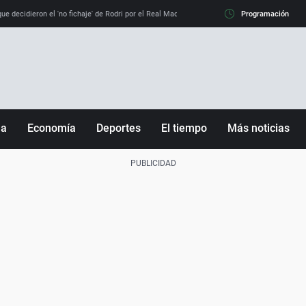
e decidieron el 'no fichaje' de Rodri por el Real Madrid y su 'sí' al Barça
Programación
La llamada de
ña
Economía
Deportes
El tiempo
Más noticias
Fútbol
Sociedad
Baloncesto
Mundo
Tenis
Salud
Motor
Cultura
Ciencia y Tecnología
adrid
Gastronomía
nciana
Medio ambiente