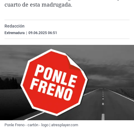
cuarto de esta madrugada.
La rosa de los vientos
Caso
Extremadura
Virales
Gente viajera
Retornados
Galicia
Televisión
Como el perro y el gat
Equipo de investigaci
La Rioja
Elecciones
Redacción
Extremadura
|
09.06.2025 06:51
Operación Viuda Negr
Navarra
País Vasco
Ponle Freno - cartón - logo | atresplayer.com