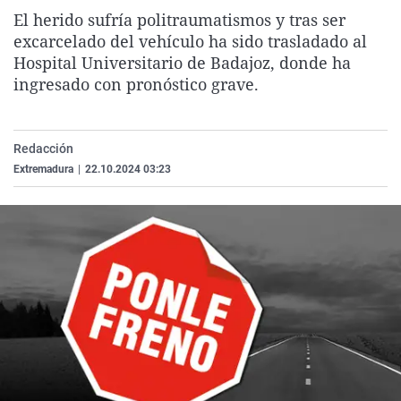
La rosa de los vientos
Caso
Extremadura
Virales
El herido sufría politraumatismos y tras ser
excarcelado del vehículo ha sido trasladado al
Gente viajera
Retornados
Galicia
Televisión
Hospital Universitario de Badajoz, donde ha
Como el perro y el gat
Equipo de investigaci
La Rioja
Elecciones
ingresado con pronóstico grave.
Operación Viuda Negr
Navarra
País Vasco
Redacción
Extremadura
|
22.10.2024 03:23