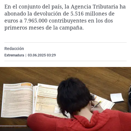
La rosa de los vientos
Caso
Extremadura
Virales
En el conjunto del país, la Agencia Tributaria ha
abonado la devolución de 5.516 millones de
Gente viajera
Retornados
Galicia
Televisión
euros a 7.965.000 contribuyentes en los dos
Como el perro y el gat
Equipo de investigaci
La Rioja
Elecciones
primeros meses de la campaña.
Operación Viuda Negr
Navarra
País Vasco
Redacción
Extremadura
|
03.06.2025 03:29