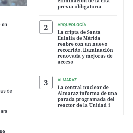
eliminación de la cita
previa obligatoria
e en
ARQUEOLOGÍA
La cripta de Santa
Eulalia de Mérida
reabre con un nuevo
recorrido, iluminación
renovada y mejoras de
acceso
ALMARAZ
La central nuclear de
das de
Almaraz informa de una
parada programada del
reactor de la Unidad 1
para
que