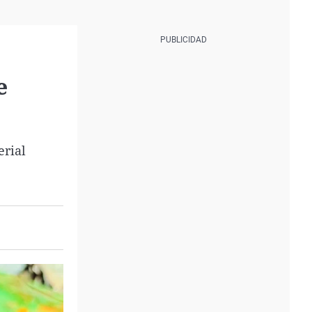
e
erial