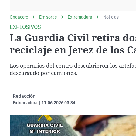
La rosa de los vientos
Caso
Extremadura
Gente viajera
Retornados
Galicia
Ondacero
Emisoras
Extremadura
Noticias
Como el perro y el
Equipo de investigación
La Rioja
EXPLOSIVOS
gato
La Guardia Civil retira do
Operación Viuda
Navarra
Negra
País Vasco
reciclaje en Jerez de los 
Los operarios del centro descubrieron los artefa
descargado por camiones.
Redacción
Extremadura
|
11.06.2026 03:34