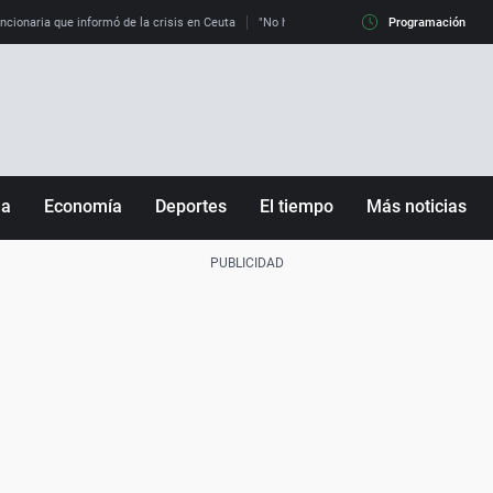
uncionaria que informó de la crisis en Ceuta
"No hay mafias, que no nos engañen": exper
Programación
ña
Economía
Deportes
El tiempo
Más noticias
Fútbol
Sociedad
Baloncesto
Mundo
Tenis
Salud
Motor
Cultura
Ciencia y Tecnología
adrid
Gastronomía
nciana
Medio ambiente