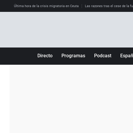
Última hora de la crisis migratoria en Ceuta
Las razones tras el cese de la f
Directo
Programas
Podcast
Espa
Más de uno
Los Perseguidos
Andalucía
Por fin
Malas decisiones
Aragón
Julia en la onda
Expedientes del más allá
Baleares
La brújula
El viaje del Guernica
Cantabria
Radioestadio
Invisibles
Cataluña
Radioestadio noche
Prohibido morirse
Comunidad de M
El colegio invisible
Esto no ha pasado
Comunitat Vale