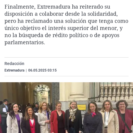
La rosa de los vientos
Caso
Extremadura
Virales
Finalmente, Extremadura ha reiterado su
disposición a colaborar desde la solidaridad,
Gente viajera
Retornados
Galicia
Televisión
pero ha reclamado una solución que tenga como
Como el perro y el gat
Equipo de investigaci
La Rioja
Elecciones
único objetivo el interés superior del menor, y
no la búsqueda de rédito político o de apoyos
Operación Viuda Negr
Navarra
parlamentarios.
País Vasco
Redacción
Extremadura
|
06.05.2025 03:15