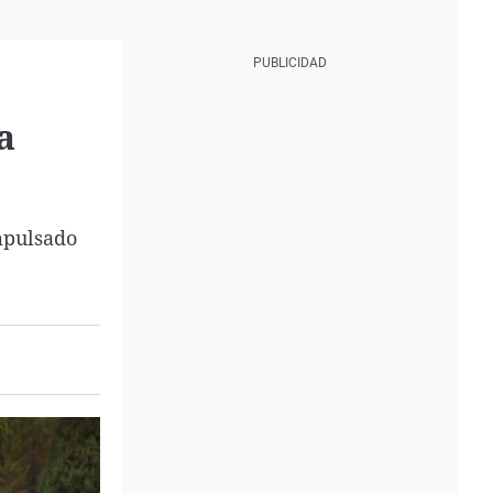
a
impulsado