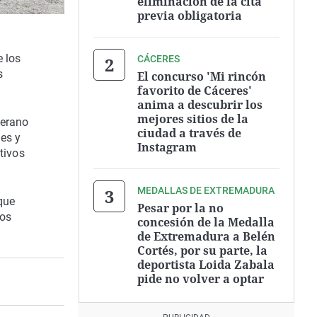
eliminación de la cita
previa obligatoria
e los
CÁCERES
s
El concurso 'Mi rincón
favorito de Cáceres'
anima a descubrir los
mejores sitios de la
verano
ciudad a través de
les y
Instagram
tivos
MEDALLAS DE EXTREMADURA
que
Pesar por la no
bos
concesión de la Medalla
de Extremadura a Belén
Cortés, por su parte, la
deportista Loida Zabala
pide no volver a optar