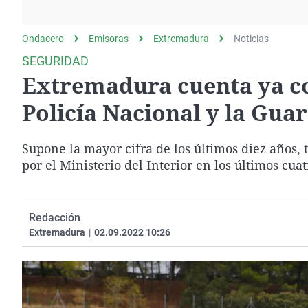
La rosa de los vientos
Caso
Extremadura
Gente viajera
Retornados
Galicia
Ondacero
Emisoras
Extremadura
Noticias
Como el perro y el
Equipo de investigación
La Rioja
SEGURIDAD
gato
Extremadura cuenta ya co
Operación Viuda
Navarra
Negra
País Vasco
Policía Nacional y la Guar
Supone la mayor cifra de los últimos diez años, 
por el Ministerio del Interior en los últimos cuat
Redacción
Extremadura
|
02.09.2022 10:26