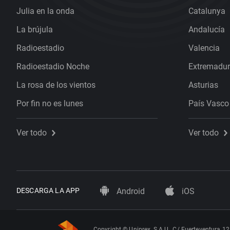
Julia en la onda
Catalunya
La brújula
Andalucía
Radioestadio
Valencia
Radioestadio Noche
Extremadu
La rosa de los vientos
Asturias
Por fin no es lunes
País Vasco
Ver todo
Ver todo
DESCARGA LA APP
Android
iOS
Copyright © Uniprex, S.A.U., C/ Fuerteventura 12