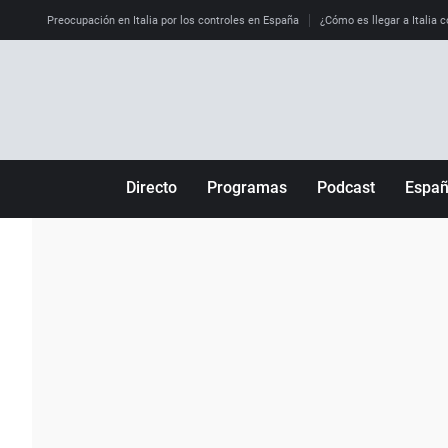
Preocupación en Italia por los controles en España
¿Cómo es llegar a Italia c
Directo
Programas
Podcast
Espa
Más de uno
Los Perseguidos
Andalucía
Por fin
Malas decisiones
Aragón
Julia en la onda
Expedientes del más allá
Baleares
La brújula
El viaje del Guernica
Cantabria
Radioestadio
Invisibles
Cataluña
Radioestadio noche
Prohibido morirse
Comunidad de M
El colegio invisible
Esto no ha pasado
Comunitat Vale