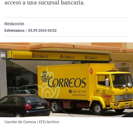
acceso a una sucursal bancaria.
La rosa de los vientos
Caso
Extremadura
Virales
Gente viajera
Retornados
Galicia
Televisión
Redacción
Como el perro y el gat
Equipo de investigaci
La Rioja
Elecciones
Extremadura
|
05.09.2024 04:52
Operación Viuda Negr
Navarra
País Vasco
Camión de Correos | EFE/Archivo