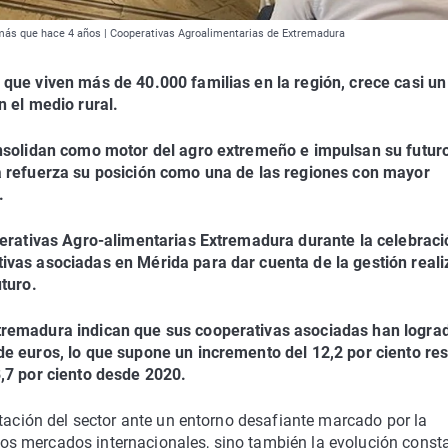
más que hace 4 años | Cooperativas Agroalimentarias de Extremadura
que viven más de 40.000 familias en la región, crece casi un
n el medio rural.
onsolidan como motor del agro extremeño e impulsan su futur
a refuerza su posición como una de las regiones con mayor
.
perativas Agro-alimentarias Extremadura durante la celebraci
ivas asociadas en Mérida para dar cuenta de la gestión real
uturo.
tremadura indican que sus cooperativas asociadas han logra
de euros, lo que supone un incremento del 12,2 por ciento re
,7 por ciento desde 2020.
ptación del sector ante un entorno desafiante marcado por la
e los mercados internacionales, sino también la evolución const