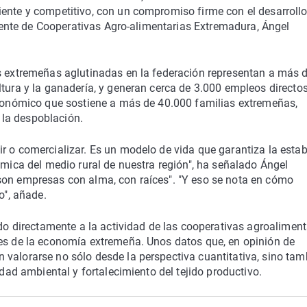
iente y competitivo, con un compromiso firme con el desarroll
sidente de Cooperativas Agro-alimentarias Extremadura, Ángel
as extremeñas aglutinadas en la federación representan a más 
ltura y la ganadería, y generan cerca de 3.000 empleos directo
oeconómico que sostiene a más de 40.000 familias extremeñas,
la despoblación.
r o comercializar. Es un modelo de vida que garantiza la estab
ómica del medio rural de nuestra región", ha señalado Ángel
son empresas con alma, con raíces". "Y eso se nota en cómo
o", añade.
ado directamente a la actividad de las cooperativas agroaliment
res de la economía extremeña. Unos datos que, en opinión de
 valorarse no sólo desde la perspectiva cuantitativa, sino tam
idad ambiental y fortalecimiento del tejido productivo.