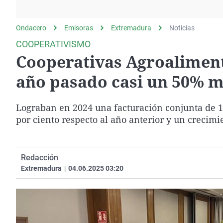
La rosa de los vientos
Caso
Extremadura
Gente viajera
Retornados
Galicia
Ondacero
Emisoras
Extremadura
Noticias
Como el perro y el
Equipo de investigación
La Rioja
COOPERATIVISMO
gato
Cooperativas Agroaliment
Operación Viuda
Navarra
Negra
País Vasco
año pasado casi un 50% m
Lograban en 2024 una facturación conjunta de 1
por ciento respecto al año anterior y un crecim
Redacción
Extremadura
|
04.06.2025 03:20