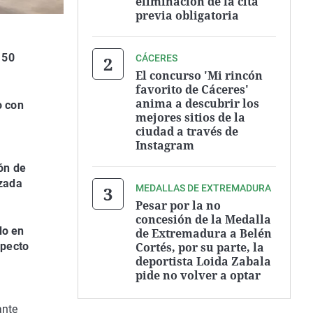
eliminación de la cita
previa obligatoria
 50
CÁCERES
El concurso 'Mi rincón
favorito de Cáceres'
anima a descubrir los
o con
mejores sitios de la
ciudad a través de
Instagram
ón de
izada
MEDALLAS DE EXTREMADURA
Pesar por la no
concesión de la Medalla
do en
de Extremadura a Belén
Cortés, por su parte, la
specto
deportista Loida Zabala
pide no volver a optar
ante