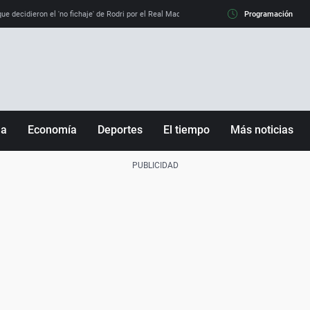
e decidieron el 'no fichaje' de Rodri por el Real Madrid y su 'sí' al Barça
Programación
La llamada de
ña
Economía
Deportes
El tiempo
Más noticias
Fútbol
Sociedad
Baloncesto
Mundo
Tenis
Salud
Motor
Cultura
Ciencia y Tecnología
adrid
Gastronomía
nciana
Medio ambiente