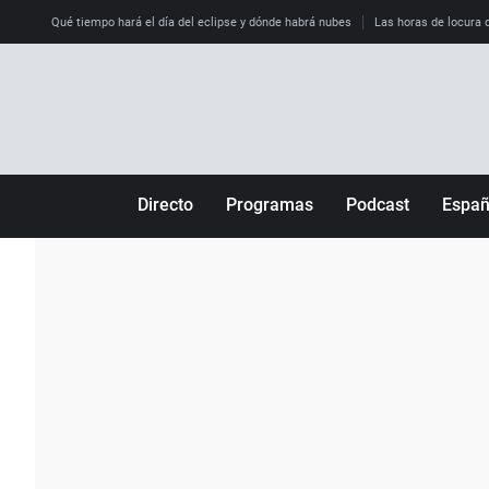
Qué tiempo hará el día del eclipse y dónde habrá nubes
Las horas de locura qu
Directo
Programas
Podcast
Espa
Más de uno
Los Perseguidos
Andalucía
Por fin
Malas decisiones
Aragón
Julia en la onda
Expedientes del más allá
Baleares
La brújula
El viaje del Guernica
Cantabria
Radioestadio
Invisibles
Cataluña
Radioestadio noche
Prohibido morirse
Comunidad de M
El colegio invisible
Esto no ha pasado
Comunitat Vale