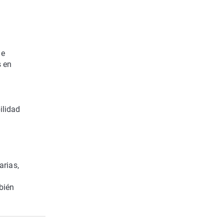
o
de
s en
ilidad
arias,
bién