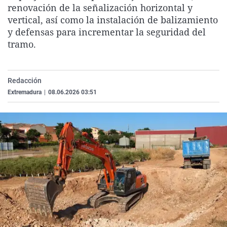
renovación de la señalización horizontal y
La rosa de los vientos
Caso
Extremadura
Virales
vertical, así como la instalación de balizamiento
Gente viajera
Retornados
Galicia
Televisión
y defensas para incrementar la seguridad del
tramo.
Como el perro y el gat
Equipo de investigaci
La Rioja
Elecciones
Operación Viuda Negr
Navarra
País Vasco
Redacción
Extremadura
|
08.06.2026 03:51