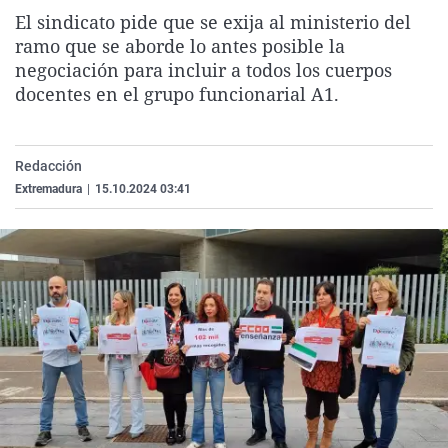
La rosa de los vientos
Caso
Extremadura
Virales
El sindicato pide que se exija al ministerio del
ramo que se aborde lo antes posible la
Gente viajera
Retornados
Galicia
Televisión
negociación para incluir a todos los cuerpos
Como el perro y el gat
Equipo de investigaci
La Rioja
Elecciones
docentes en el grupo funcionarial A1.
Operación Viuda Negr
Navarra
País Vasco
Redacción
Extremadura
|
15.10.2024 03:41