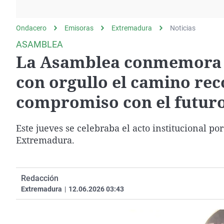
La rosa de los vientos
Caso
Extremadura
Gente viajera
Retornados
Galicia
Ondacero
Emisoras
Extremadura
Noticias
Como el perro y el
Equipo de investigación
La Rioja
ASAMBLEA
gato
La Asamblea conmemora s
Operación Viuda
Navarra
Negra
País Vasco
con orgullo el camino rec
compromiso con el futur
Este jueves se celebraba el acto institucional po
Extremadura.
Redacción
Extremadura
|
12.06.2026 03:43