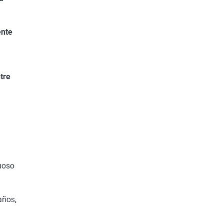
ente
tre
uoso
años,