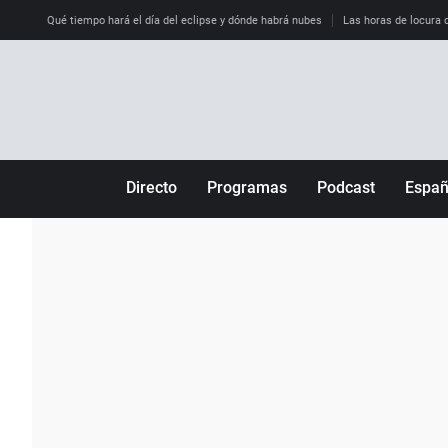
Qué tiempo hará el día del eclipse y dónde habrá nubes
Las horas de locura qu
Directo
Programas
Podcast
Espa
Más de uno
Los Perseguidos
Andalucía
Por fin
Malas decisiones
Aragón
Julia en la onda
Expedientes del más allá
Baleares
La brújula
El viaje del Guernica
Cantabria
Radioestadio
Invisibles
Cataluña
Radioestadio noche
Prohibido morirse
Comunidad de M
El colegio invisible
Esto no ha pasado
Comunitat Vale