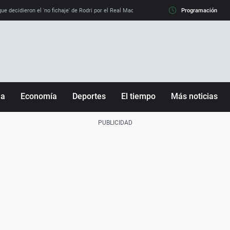
e decidieron el 'no fichaje' de Rodri por el Real Madrid y su 'sí' al Barça
Programación
La llamada de
ña
Economía
Deportes
El tiempo
Más noticias
Fútbol
Sociedad
Baloncesto
Mundo
Tenis
Salud
Motor
Cultura
Ciencia y Tecnología
adrid
Gastronomía
nciana
Medio ambiente