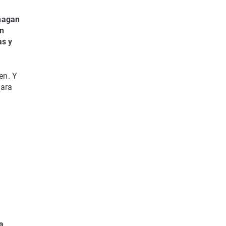
 hagan
n
as y
en. Y
para
a