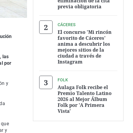
eliminación de la cita
previa obligatoria
CÁCERES
El concurso 'Mi rincón
tución
favorito de Cáceres'
anima a descubrir los
mejores sitios de la
ciudad a través de
 las
Instagram
al por
FOLK
ón y
Aulaga Folk recibe el
Premio Talento Latino
2026 al Mejor Álbum
ada
Folk por 'A Primera
Vista'
 que
ar y