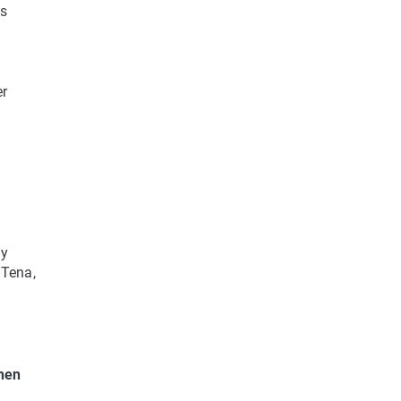
os
er
 y
 Tena,
enen