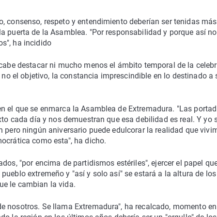
o, consenso, respeto y entendimiento deberían ser tenidas más
a puerta de la Asamblea. "Por responsabilidad y porque así no
s", ha incidido
o cabe destacar ni mucho menos el ámbito temporal de la celeb
 no el objetivo, la constancia imprescindible en lo destinado a 
 en el que se enmarca la Asamblea de Extremadura. "Las porta
xto cada día y nos demuestran que esa debilidad es real. Y yo 
n pero ningún aniversario puede edulcorar la realidad que vivi
ocrática como esta", ha dicho.
dos, "por encima de partidismos estériles", ejercer el papel que
ueblo extremeño y "así y solo así" se estará a la altura de los
e le cambian la vida.
de nosotros. Se llama Extremadura", ha recalcado, momento en