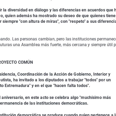
r la diversidad en diálogo y las diferencias en acuerdos que
ro, quien además ha mostrado su deseo de que quienes tiene
 siempre "con altura de miras", con "respeto" a sus diferenci
sando. Las personas cambian, pero las instituciones permanec
 futuras una Asamblea más fuerte, más cercana y siempre útil 
PROYECTO COMÚN
sidencia, Coordinación de la Acción de Gobierno, Interior y
ista, ha invitado a los diputados a trabajar "todos" por un
o Extremadura" y en el que "hacen falta todos".
el aniversario, en este acto se celebra algo "muchísimo más
 permanencia de las instituciones democráticas.
nstitución democrática se produce cuando quien pertenece a l