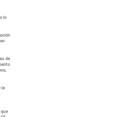
s lo
ración
ser
das de
siento
mos,
 le
 que