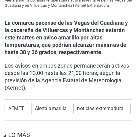
Alerta amarilla por altas temperaturas activa este martes en las Vegas del
Guadiana y en Villuercas y Montánchez | Aemet Extremadura
La comarca pacense de las Vegas del Guadiana y
la cacereña de Villuercas y Montánchez estarán
este martes en aviso amarillo por altas
temperaturas, que podrían alcanzar máximas de
hasta 38 y 36 grados, respectivamente.
Los avisos en ambas zonas permanecerán activos
desde las 13,00 hasta las 21,00 horas, según la
previsión de la Agencia Estatal de Meteorología
(Aemet).
AEMET
Alerta amarilla
noticias extremadura
C
LO MÁS