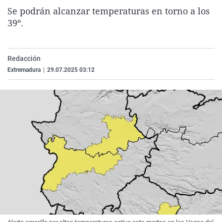
La rosa de los vientos
Caso
Extremadura
Virales
Se podrán alcanzar temperaturas en torno a los
39º.
Gente viajera
Retornados
Galicia
Televisión
Como el perro y el gat
Equipo de investigaci
La Rioja
Elecciones
Redacción
Operación Viuda Negr
Navarra
Extremadura
|
29.07.2025 03:12
País Vasco