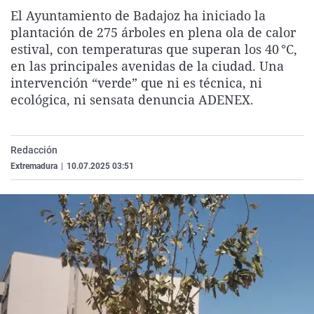
La rosa de los vientos
Caso
Extremadura
Virales
El Ayuntamiento de Badajoz ha iniciado la
plantación de 275 árboles en plena ola de calor
Gente viajera
Retornados
Galicia
Televisión
estival, con temperaturas que superan los 40 °C,
Como el perro y el gat
Equipo de investigaci
La Rioja
Elecciones
en las principales avenidas de la ciudad. Una
intervención “verde” que ni es técnica, ni
Operación Viuda Negr
Navarra
ecológica, ni sensata denuncia ADENEX.
País Vasco
Redacción
Extremadura
|
10.07.2025 03:51