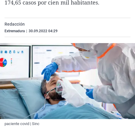
174,65 casos por cien mil habitantes.
La rosa de los vientos
Caso
Extremadura
Virales
Gente viajera
Retornados
Galicia
Televisión
Redacción
Como el perro y el gat
Equipo de investigaci
La Rioja
Elecciones
Extremadura
|
30.09.2022 04:29
Operación Viuda Negr
Navarra
País Vasco
paciente covid | Sinc