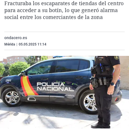
Fracturaba los escaparates de tiendas del centro
La rosa de los vientos
Caso
Extremadura
Virales
para acceder a su botín, lo que generó alarma
Gente viajera
Retornados
Galicia
Televisión
social entre los comerciantes de la zona
Como el perro y el gat
Equipo de investigaci
La Rioja
Elecciones
Operación Viuda Negr
Navarra
ondacero.es
Mérida
|
05.05.2025 11:14
País Vasco