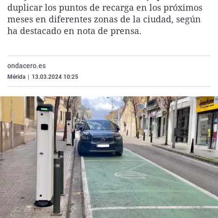
duplicar los puntos de recarga en los próximos
La rosa de los vientos
Caso
Extremadura
Virales
meses en diferentes zonas de la ciudad, según
Gente viajera
Retornados
Galicia
Televisión
ha destacado en nota de prensa.
Como el perro y el gat
Equipo de investigaci
La Rioja
Elecciones
Operación Viuda Negr
Navarra
ondacero.es
País Vasco
Mérida
|
13.03.2024 10:25