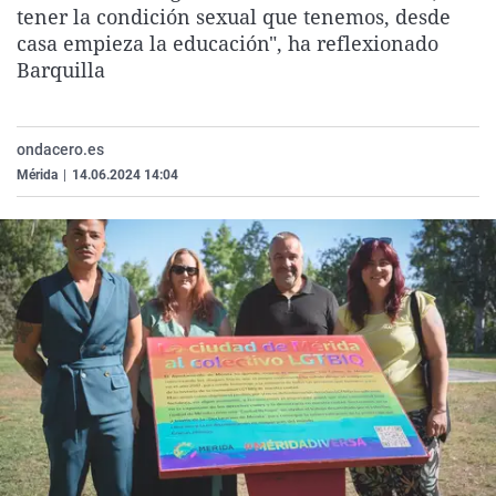
tener la condición sexual que tenemos, desde
La rosa de los vientos
Caso
Extremadura
Virales
casa empieza la educación", ha reflexionado
Gente viajera
Retornados
Galicia
Televisión
Barquilla
Como el perro y el gat
Equipo de investigaci
La Rioja
Elecciones
Operación Viuda Negr
Navarra
ondacero.es
País Vasco
Mérida
|
14.06.2024 14:04