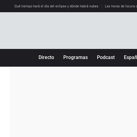
Qué tiempo hará el día del eclipse y dónde habrá nubes
Las horas de locura qu
Directo
Programas
Podcast
Espa
Más de uno
Los Perseguidos
Andalucía
Por fin
Malas decisiones
Aragón
Julia en la onda
Expedientes del más allá
Baleares
La brújula
El viaje del Guernica
Cantabria
Radioestadio
Invisibles
Cataluña
Radioestadio noche
Prohibido morirse
Comunidad de M
El colegio invisible
Esto no ha pasado
Comunitat Vale