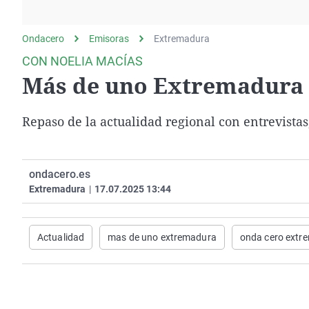
La rosa de los vientos
Caso
Extremadura
Gente viajera
Retornados
Galicia
Ondacero
Emisoras
Extremadura
Como el perro y el
Equipo de investigación
La Rioja
CON NOELIA MACÍAS
gato
Más de uno Extremadura (
Operación Viuda
Navarra
Negra
País Vasco
Repaso de la actualidad regional con entrevist
ondacero.es
Extremadura
|
17.07.2025 13:44
Actualidad
mas de uno extremadura
onda cero extr