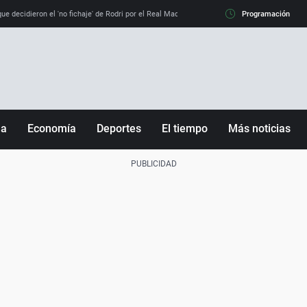
e decidieron el 'no fichaje' de Rodri por el Real Madrid y su 'sí' al Barça
Programación
La llamada de
ña
Economía
Deportes
El tiempo
Más noticias
Fútbol
Sociedad
Baloncesto
Mundo
Tenis
Salud
Motor
Cultura
Ciencia y Tecnología
adrid
Gastronomía
nciana
Medio ambiente