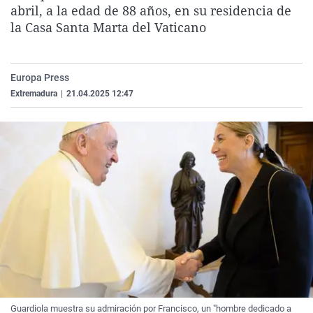
abril, a la edad de 88 años, en su residencia de
La rosa de los vientos
Caso
Extremadura
Virales
la Casa Santa Marta del Vaticano
Gente viajera
Retornados
Galicia
Televisión
Como el perro y el gat
Equipo de investigaci
La Rioja
Elecciones
Europa Press
Operación Viuda Negr
Navarra
Extremadura
|
21.04.2025 12:47
País Vasco
Guardiola muestra su admiración por Francisco, un "hombre dedicado a