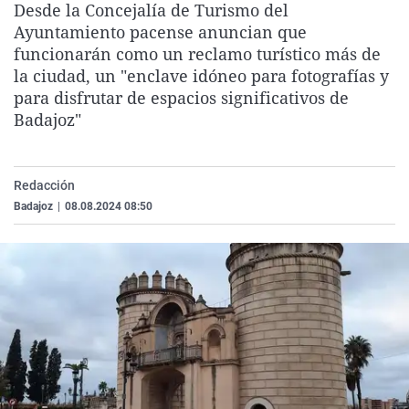
Desde la Concejalía de Turismo del
La rosa de los vientos
Caso
Extremadura
Virales
Ayuntamiento pacense anuncian que
Gente viajera
Retornados
Galicia
Televisión
funcionarán como un reclamo turístico más de
la ciudad, un "enclave idóneo para fotografías y
Como el perro y el gat
Equipo de investigaci
La Rioja
Elecciones
para disfrutar de espacios significativos de
Operación Viuda Negr
Navarra
Badajoz"
País Vasco
Redacción
Badajoz
|
08.08.2024 08:50