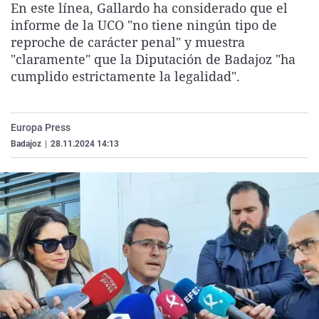
En este línea, Gallardo ha considerado que el
La rosa de los vientos
Caso
Extremadura
Virales
informe de la UCO "no tiene ningún tipo de
Gente viajera
Retornados
Galicia
Televisión
reproche de carácter penal" y muestra
"claramente" que la Diputación de Badajoz "ha
Como el perro y el gat
Equipo de investigaci
La Rioja
Elecciones
cumplido estrictamente la legalidad".
Operación Viuda Negr
Navarra
País Vasco
Europa Press
Badajoz
|
28.11.2024 14:13