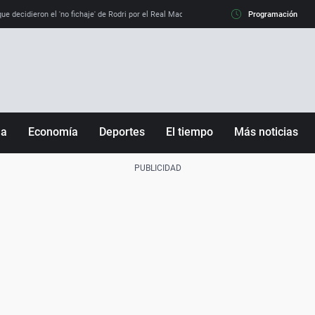
e decidieron el 'no fichaje' de Rodri por el Real Madrid y su 'sí' al Barça
Programación
La llamada de
ña
Economía
Deportes
El tiempo
Más noticias
Fútbol
Sociedad
Baloncesto
Mundo
Tenis
Salud
Motor
Cultura
Ciencia y Tecnología
adrid
Gastronomía
nciana
Medio ambiente