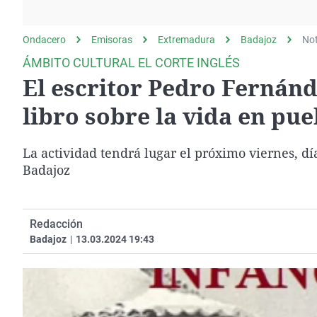
La rosa de los vientos
Caso
Extremadura
Gente viajera
Retornados
Galicia
Ondacero
Emisoras
Extremadura
Badajoz
Not
Como el perro y el
Equipo de investigación
La Rioja
ÁMBITO CULTURAL EL CORTE INGLÉS
gato
El escritor Pedro Fernán
Operación Viuda
Navarra
Negra
País Vasco
libro sobre la vida en pue
La actividad tendrá lugar el próximo viernes, día
Badajoz
Redacción
Badajoz
|
13.03.2024 19:43