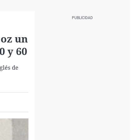
joz un
0 y 60
glés de