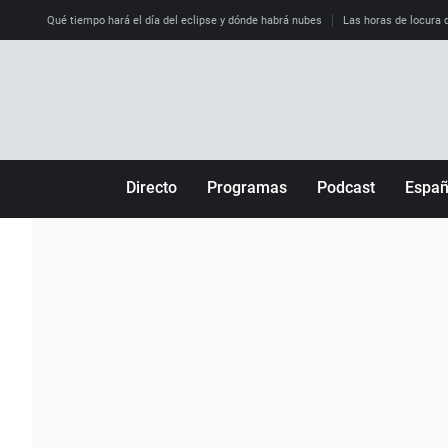
Qué tiempo hará el día del eclipse y dónde habrá nubes
Las horas de locura qu
Directo
Programas
Podcast
Espa
Más de uno
Los Perseguidos
Andalucía
Por fin
Malas decisiones
Aragón
Julia en la onda
Expedientes del más allá
Baleares
La brújula
El viaje del Guernica
Cantabria
Radioestadio
Invisibles
Cataluña
Radioestadio noche
Prohibido morirse
Comunidad de M
El colegio invisible
Esto no ha pasado
Comunitat Vale