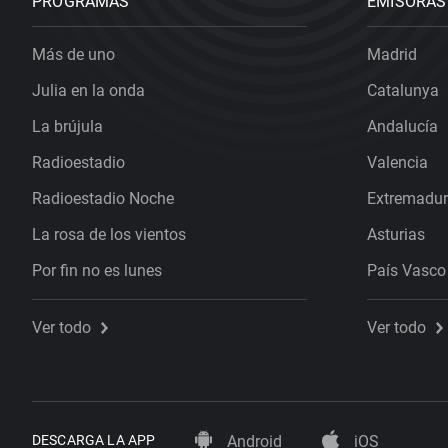
PROGRAMAS
EMISORAS
Más de uno
Madrid
Julia en la onda
Catalunya
La brújula
Andalucía
Radioestadio
Valencia
Radioestadio Noche
Extremadu
La rosa de los vientos
Asturias
Por fin no es lunes
País Vasco
Ver todo
Ver todo
DESCARGA LA APP
Android
iOS