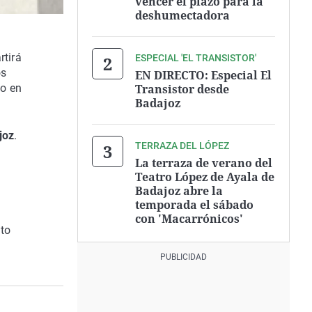
vencer el plazo para la
deshumectadora
rtirá
ESPECIAL 'EL TRANSISTOR'
os
EN DIRECTO: Especial El
Transistor desde
do en
Badajoz
joz
.
TERRAZA DEL LÓPEZ
La terraza de verano del
Teatro López de Ayala de
Badajoz abre la
temporada el sábado
con 'Macarrónicos'
nto