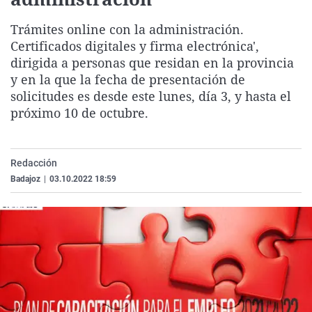
La rosa de los vientos
Caso
Extremadura
Virales
Trámites online con la administración.
Gente viajera
Retornados
Galicia
Televisión
Certificados digitales y firma electrónica',
Como el perro y el gat
Equipo de investigaci
La Rioja
Elecciones
dirigida a personas que residan en la provincia
y en la que la fecha de presentación de
Operación Viuda Negr
Navarra
solicitudes es desde este lunes, día 3, y hasta el
País Vasco
próximo 10 de octubre.
Redacción
Badajoz
|
03.10.2022 18:59