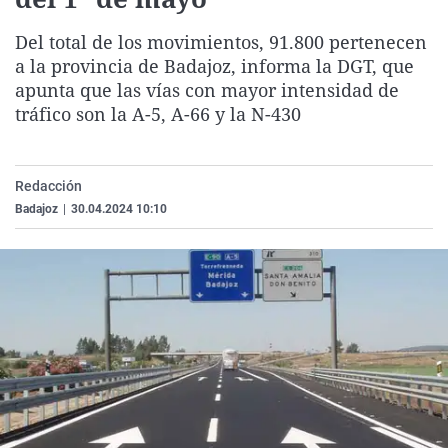
La rosa de los vientos
Caso
Extremadura
Virales
Del total de los movimientos, 91.800 pertenecen
Gente viajera
Retornados
Galicia
Televisión
a la provincia de Badajoz, informa la DGT, que
Como el perro y el gat
Equipo de investigaci
La Rioja
Elecciones
apunta que las vías con mayor intensidad de
tráfico son la A-5, A-66 y la N-430
Operación Viuda Negr
Navarra
País Vasco
Redacción
Badajoz
|
30.04.2024 10:10