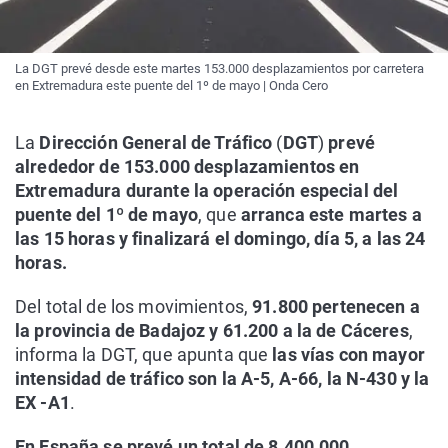
La DGT prevé desde este martes 153.000 desplazamientos por carretera
en Extremadura este puente del 1º de mayo | Onda Cero
La
Dirección General de Tráfico
(
DGT
)
prevé
alrededor de 153.000 desplazamientos en
Extremadura durante la operación especial del
puente del 1º de mayo
, que
arranca este martes a
las 15 horas y finalizará el domingo, día 5, a las 24
horas.
Del total de los movimientos,
91.800 pertenecen a
la provincia de Badajoz y 61.200 a la de Cáceres
,
informa la DGT, que apunta que
las vías con mayor
intensidad de tráfico son la A-5, A-66, la N-430 y la
EX -A1
.
En España se prevé un total de 8.400.000