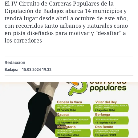
El IV Circuito de Carreras Populares de la
La rosa de los vientos
Caso
Extremadura
Virales
Diputación de Badajoz abarca 14 municipios y
Gente viajera
Retornados
Galicia
Televisión
tendrá lugar desde abril a octubre de este año,
con recorridos tanto urbanos y naturales como
Como el perro y el gat
Equipo de investigaci
La Rioja
Elecciones
en pista diseñados para motivar y "desafiar" a
Operación Viuda Negr
Navarra
los corredores
País Vasco
Redacción
Badajoz
|
15.03.2024 19:32