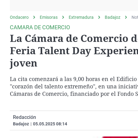
La rosa de los vientos
Caso
Extremadura
Gente viajera
Retornados
Galicia
Ondacero
Emisoras
Extremadura
Badajoz
Not
Como el perro y el
Equipo de investigación
La Rioja
CAMARA DE COMERCIO
gato
La Cámara de Comercio de
Operación Viuda
Navarra
Negra
País Vasco
Feria Talent Day Experie
joven
La cita comenzará a las 9,00 horas en el Edifici
"corazón del talento extremeño", en una iniciat
Cámaras de Comercio, financiado por el Fondo So
Redacción
Badajoz
|
05.05.2025 08:14