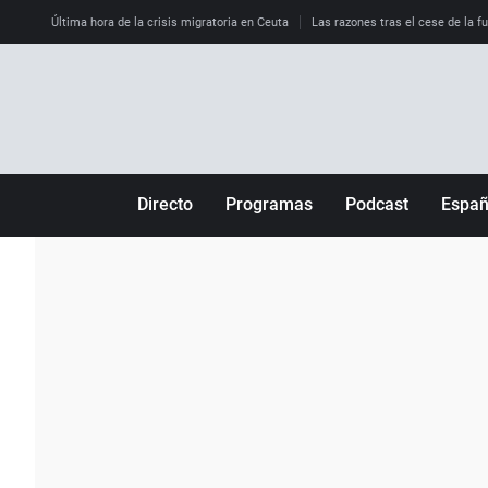
Última hora de la crisis migratoria en Ceuta
Las razones tras el cese de la f
Directo
Programas
Podcast
Espa
Más de uno
Los Perseguidos
Andalucía
Por fin
Malas decisiones
Aragón
Julia en la onda
Expedientes del más allá
Baleares
La brújula
El viaje del Guernica
Cantabria
Radioestadio
Invisibles
Cataluña
Radioestadio noche
Prohibido morirse
Comunidad de M
El colegio invisible
Esto no ha pasado
Comunitat Vale