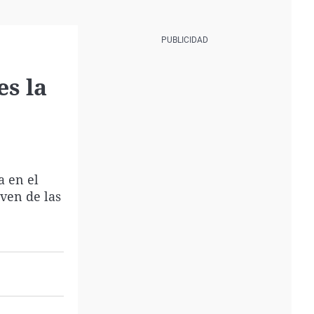
s la
a en el
ven de las