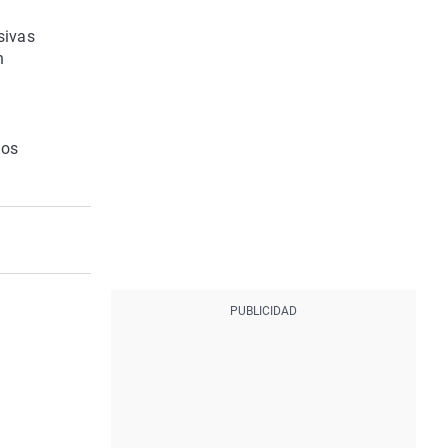
sivas
n
dos