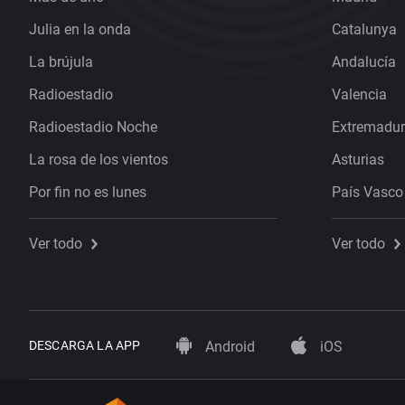
Julia en la onda
Catalunya
La brújula
Andalucía
Radioestadio
Valencia
Radioestadio Noche
Extremadu
La rosa de los vientos
Asturias
Por fin no es lunes
País Vasco
Ver todo
Ver todo
DESCARGA LA APP
Android
iOS