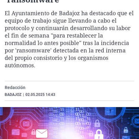
La rosa de los vientos
Caso
Extremadura
Virales
El Ayuntamiento de Badajoz ha destacado que el
Gente viajera
Retornados
Galicia
Televisión
equipo de trabajo sigue llevando a cabo el
Como el perro y el gat
Equipo de investigaci
La Rioja
Elecciones
protocolo y continuarán desarrollando su labor
el fin de semana "para restablecer la
Operación Viuda Negr
Navarra
normalidad lo antes posible" tras la incidencia
País Vasco
por 'ransomware' detectada en la red interna
del propio consistorio y los organismos
autónomos.
Redacción
BADAJOZ
|
02.05.2025 14:43