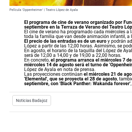
Película 'Oppenheimer' | Teatro López de Ayala
El programa de cine de verano organizado por Fun
septiembre en la Terraza de Verano del Teatro Ló
El cine de verano ha programado cada miércoles a la
toda la familia que van desde animación infantil, a 
El precio de las entradas es de un euro
y podrán adq
López a partir de las 12,00 horas. Asimismo, se po
En agosto, el horario de la taquilla del López de Ay
será de 12,00 a 14,00 y de 19,00 a 22,00 horas.
En concreto,
el programa arranca el miércoles 7 de 
miércoles 14 de agosto será el turno de 'Oppenhei
López de Ayala en nota de prensa.
Las proyecciones continúan
el miércoles 21 de agos
'Elemental', que se proyecta el 28 de agosto
, tambi
septiembre, con 'Black Panther: Wakanda forever'
Noticias Badajoz