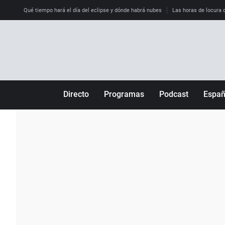
Qué tiempo hará el día del eclipse y dónde habrá nubes
Las horas de locura qu
Directo
Programas
Podcast
Espa
Más de uno
Los Perseguidos
Andalucía
Por fin
Malas decisiones
Aragón
Julia en la onda
Expedientes del más allá
Baleares
La brújula
El viaje del Guernica
Cantabria
Radioestadio
Invisibles
Cataluña
Radioestadio noche
Prohibido morirse
Comunidad de M
El colegio invisible
Esto no ha pasado
Comunitat Vale