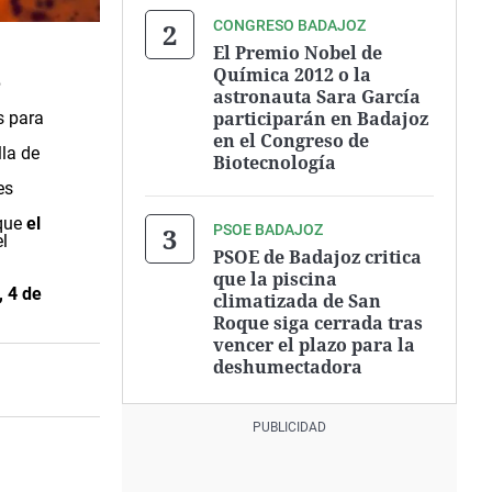
CONGRESO BADAJOZ
El Premio Nobel de
Química 2012 o la
e
astronauta Sara García
participarán en Badajoz
s para
en el Congreso de
lla de
Biotecnología
es
 que
el
PSOE BADAJOZ
l
PSOE de Badajoz critica
que la piscina
, 4 de
climatizada de San
Roque siga cerrada tras
vencer el plazo para la
deshumectadora