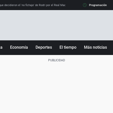
e decidieron el 'no fichaje' de Rodri por el Real Madrid y su 'sí' al Barça
Programación
La llamada de
ña
Economía
Deportes
El tiempo
Más noticias
Fútbol
Sociedad
Baloncesto
Mundo
Tenis
Salud
Motor
Cultura
Ciencia y Tecnología
adrid
Gastronomía
nciana
Medio ambiente