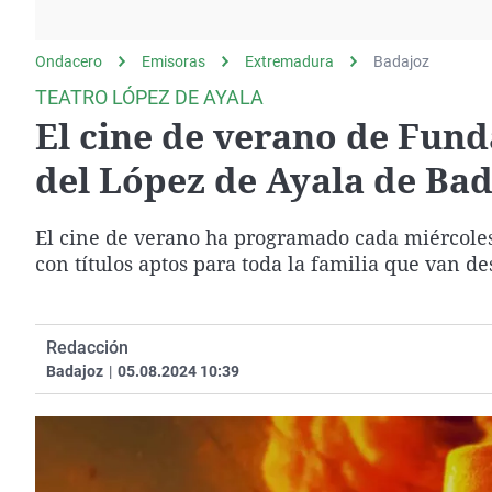
La rosa de los vientos
Caso
Extremadura
Gente viajera
Retornados
Galicia
Ondacero
Emisoras
Extremadura
Badajoz
Como el perro y el
Equipo de investigación
La Rioja
TEATRO LÓPEZ DE AYALA
gato
El cine de verano de Fund
Operación Viuda
Navarra
Negra
País Vasco
del López de Ayala de Bad
El cine de verano ha programado cada miércoles 
con títulos aptos para toda la familia que van de
Redacción
Badajoz
|
05.08.2024 10:39