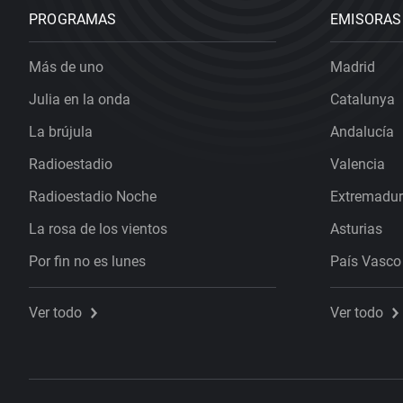
PROGRAMAS
EMISORAS
Más de uno
Madrid
Julia en la onda
Catalunya
La brújula
Andalucía
Radioestadio
Valencia
Radioestadio Noche
Extremadu
La rosa de los vientos
Asturias
Por fin no es lunes
País Vasco
Ver todo
Ver todo