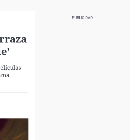
erraza
e'
elículas
rama.