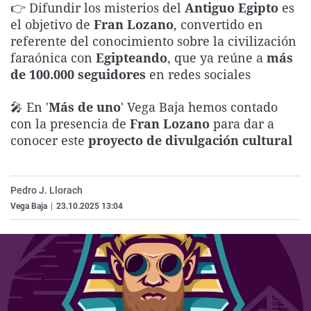
👉 Difundir los misterios del
Antiguo Egipto
es
La rosa de los vientos
Caso
Extremadura
Virales
el objetivo de
Fran Lozano
, convertido en
Gente viajera
Retornados
Galicia
Televisión
referente del conocimiento sobre la civilización
faraónica con
Egipteando
, que ya reúne a
más
Como el perro y el gat
Equipo de investigaci
La Rioja
Elecciones
de 100.000 seguidores
en redes sociales
Operación Viuda Negr
Navarra
🎤 En '
Más de uno
' Vega Baja hemos contado
País Vasco
con la presencia de
Fran Lozano
para dar a
conocer este
proyecto de divulgación cultural
Pedro J. Llorach
Vega Baja
|
23.10.2025 13:04